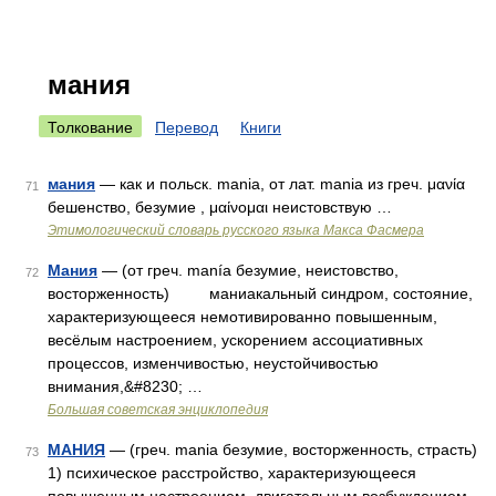
мания
Толкование
Перевод
Книги
мания
— как и польск. mania, от лат. mania из греч. μανία
71
бешенство, безумие , μαίνομαι неистовствую …
Этимологический словарь русского языка Макса Фасмера
Мания
— (от греч. manía безумие, неистовство,
72
восторженность) маниакальный синдром, состояние,
характеризующееся немотивированно повышенным,
весёлым настроением, ускорением ассоциативных
процессов, изменчивостью, неустойчивостью
внимания,&#8230; …
Большая советская энциклопедия
МАНИЯ
— (греч. mania безумие, восторженность, страсть)
73
1) психическое расстройство, характеризующееся