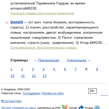
установленный Тарквинием Гордым, во время
которого&#8230; …
Реальный словарь классических древностей
МАНИЯ
— (от греч. mania безумие, восторженность,
80
страсть), 1) психич. расстройство, характеризующееся
повыш. настроением, двигат. возбуждением, ускоренным
мышлением, говорливостью. 2) Патол. стремление,
влечение, страсть (напр., графомания). 3) Устар.&#8230; …
Естествознание. Энциклопедический словарь
Страницы
←
Предыдущая
Следующая
→
1
2
3
4
5
6
7
8
9
10
11
12
13
© Академик, 2000-2026
18+
Обратная связь:
Техподдержка
,
Реклама на сайте
👣 Путешествия
Экспорт словарей на сайты
, сделанные на PHP,
Joomla,
Drupal,