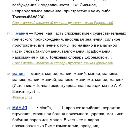
возбуждения к подавленности. II ж. Сильное,
непреодолимое влечение, пристрастие к чему либо.
Толковый&#8230; …
Современный толковый словарь русского языка Ефремовой
...мания
— Конечная часть сложных имен существительных
77
греческого происхождения, вносящая значения: сильное
пристрастие, влечение к тому, что названо в начальной
части слова (англомания, галломания, графомания,
наркомания и т.п.). Толковый словарь Ефремовой …
Современный толковый словарь русского языка Ефремовой
мания
— мания, мании, мании, маний, мании, маниям,
78
манию, мании, манией, маниею, маниями, мании, маниях
(Источник: «Полная акцентуированная парадигма по А. А.
Зализняку») …
Формы слов
МАНИЯ
— • Manĭa, 1. древнеиталийская, вероятно
79
этрусская, страшная богиня подземного царства, мать или
бабушка ларов или манов. В честь ее и ларов
праздновались в Риме компиталии, праздник,